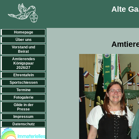
Alte Ga
Homepage
Über uns
Amtier
Vorstand und
Beirat
Amtierendes
Königspaar
2026/27
Ehrentafeln
Sportschiessen
Termine
Fotogalerie
Gilde in der
Presse
Impressum
Datenschutz