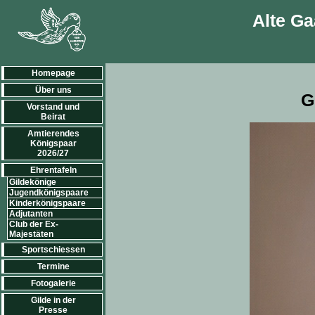
Alte Ga
Homepage
Über uns
G
Vorstand und
Beirat
Amtierendes
Königspaar
2026/27
Ehrentafeln
Gildekönige
Jugendkönigspaare
Kinderkönigspaare
Adjutanten
Club der Ex-
Majestäten
Sportschiessen
Termine
Fotogalerie
Gilde in der
Presse